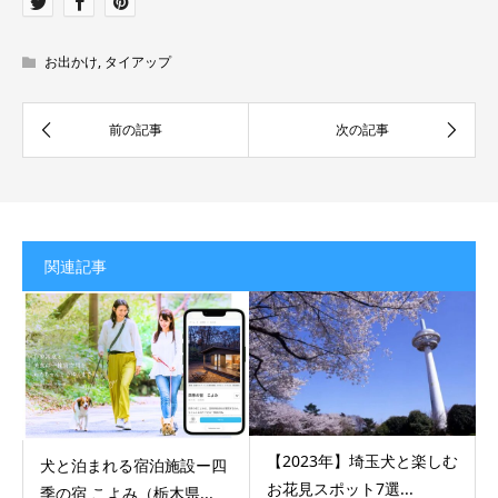
お出かけ
,
タイアップ
関連記事
【2023年】埼玉犬と楽しむ
犬と泊まれる宿泊施設ー四
お花見スポット7選...
季の宿 こよみ（栃木県...