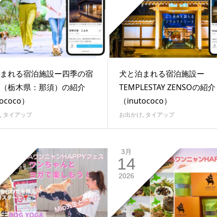
まれる宿泊施設ー四季の宿
犬と泊まれる宿泊施設ー
（栃木県：那須）の紹介
TEMPLESTAY ZENSOの紹介
tococo）
（inutococo）
,
タイアップ
お出かけ
,
タイアップ
3月
14
2026