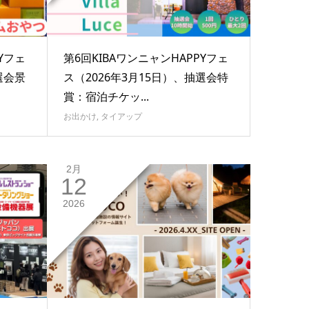
Yフェ
第6回KIBAワンニャンHAPPYフェ
選会景
ス（2026年3月15日）、抽選会特
賞：宿泊チケッ...
お出かけ
,
タイアップ
2月
12
2026