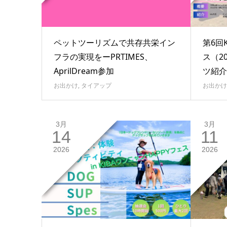
ペットツーリズムで共存共栄イン
第6回
フラの実現をーPRTIMES、
ス（2
AprilDream参加
ツ紹介D
お出かけ
,
タイアップ
お出かけ
3月
3月
14
11
2026
2026