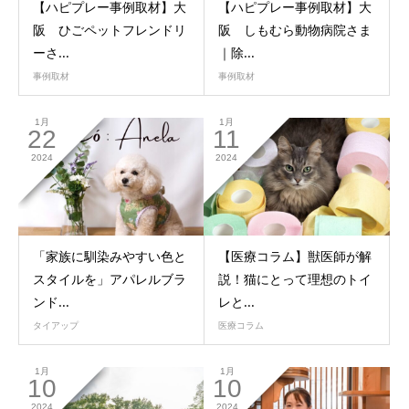
【ハピプレー事例取材】大
【ハピプレー事例取材】大
阪 ひごペットフレンドリ
阪 しもむら動物病院さま
ーさ...
｜除...
事例取材
事例取材
1月
1月
22
11
2024
2024
「家族に馴染みやすい色と
【医療コラム】獣医師が解
スタイルを」アパレルブラ
説！猫にとって理想のトイ
ンド...
レと...
タイアップ
医療コラム
1月
1月
10
10
2024
2024