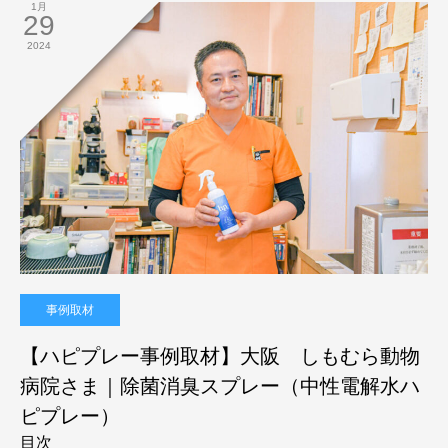
1月
29
2024
事例取材
【ハピプレー事例取材】大阪 しもむら動物
病院さま｜除菌消臭スプレー（中性電解水ハ
ピプレー）
目次