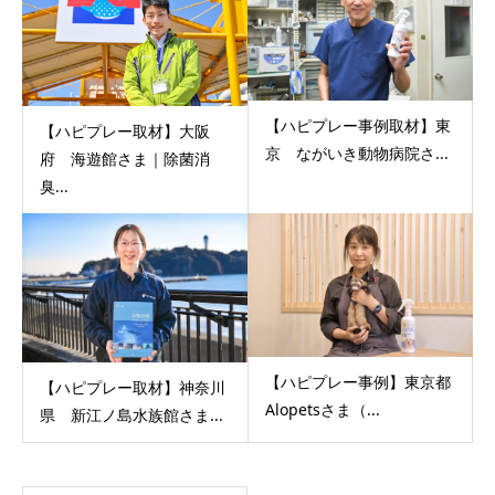
【ハピプレー事例取材】東
【ハピプレー取材】大阪
京 ながいき動物病院さ...
府 海遊館さま｜除菌消
臭...
【ハピプレー事例】東京都
【ハピプレー取材】神奈川
Alopetsさま（...
県 新江ノ島水族館さま...