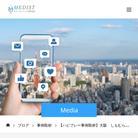
Media
ブログ
事例取材
【ハピプレー事例取材】大阪 しもむら動物病院さま｜除菌消臭スプレー（中性電解水ハピプレー）